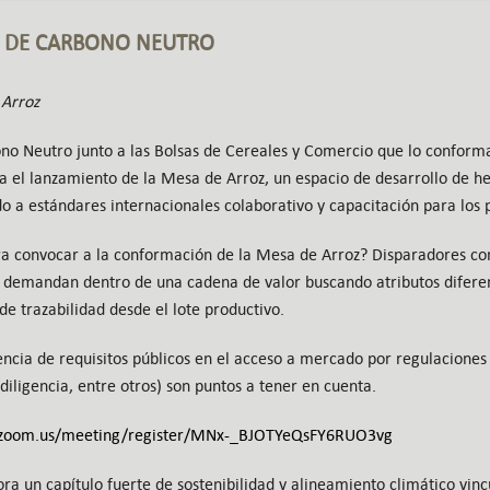
 DE CARBONO NEUTRO
 Arroz
no Neutro junto a las Bolsas de Cereales y Comercio que lo conform
ra el lanzamiento de la Mesa de Arroz, un espacio de desarrollo de h
 a estándares internacionales colaborativo y capacitación para los p
ra convocar a la conformación de la Mesa de Arroz? Disparadores co
e demandan dentro de una cadena de valor buscando atributos difere
e trazabilidad desde el lote productivo.
cia de requisitos públicos en el acceso a mercado por regulaciones
iligencia, entre otros) son puntos a tener en cuenta.
b.zoom.us/meeting/register/MNx-_BJOTYeQsFY6RUO3vg
 un capítulo fuerte de sostenibilidad y alineamiento climático vincu