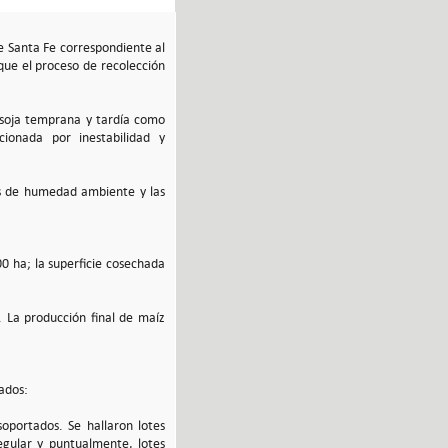
e Santa Fe correspondiente al
que el proceso de recolección
e soja temprana y tardía como
cionada por inestabilidad y
es de humedad ambiente y las
0 ha; la superficie cosechada
 La producción final de maíz
ados:
soportados. Se hallaron lotes
gular y puntualmente, lotes