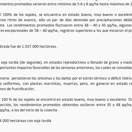
imientos promedios variaron entre mínimos de 5-6 y 8 qq/ha hasta máximos de 1
 el 100% de los sojales, se encuentra en estado bueno, muy bueno o excelent
so ritmo de avance, sólo un par de días detenido por precipitaciones débile
e. Los rendimientos promedios fluctuaron entre 38 – 40 y 45 qq/ha, algunos 
es excepcionales de 58 – 60 qq/ha, registros superiores a los que iniciaron el 
mbrada fue de 1.037.000 hectáreas.
e soja tardía (de segunda), en estados reproductivos o llenado de grano y madu
portantes impactos favorables de las semanas anteriores, los cuales se consolid
norte: persistieron los síntomas y los daños por el estrés térmico o déficit hídri
 uniformes, con plantas marchitas, muertas, pero, en general en estado re
nzo de fructificación;
el 100 % de los sojales se encontró en estado bueno, muy bueno o excelente. D
lección, los rendimientos promedios obtenidos oscilaron entre 35 y 48 qq/h
q/ha, a los del inicio de la cosecha.
.000 hectáreas con soja tardía