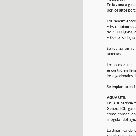
En la zona algodo
por los altos por
Los rendimientos
• Este: mínimos 
de 2.500 kg/ha, 
• Oeste: se logr
Se realizaron apl
abiertas.
Los lotes que suf
encontró en llen
los algodonales, 
Se implantaron 1
AGUA ÚTIL
En la superficie
General Obligado,
como consecuenc
irregular del agu
La dinámica de lo
regularon la toma