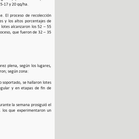
5-17 y 20 qq/ha.
e. El proceso de recolección
s y los altos porcentajes de
lotes alcanzaron los 52 – 55
proceso, que fueron de 32 – 35
rez plena, según los lugares,
aron; según zona:
co soportado, se hallaron lotes
gular y en etapas de fin de
urante la semana prosiguió el
a, los que experimentaron un