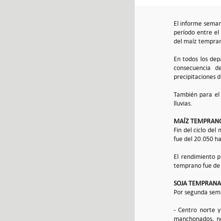
El informe seman
período entre el
del maíz temprano 
En todos los dep
consecuencia de
precipitaciones d
También para el 
lluvias.
MAÍZ TEMPRAN
Fin del ciclo de
fue del 20.050 h
El rendimiento p
temprano fue de
SOJA TEMPRANA
Por segunda sema
- Centro norte y
manchonados, no