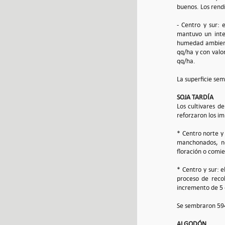
buenos. Los rend
- Centro y sur:
mantuvo un inten
humedad ambient
qq/ha y con valor
qq/ha.
La superficie se
SOJA TARDÍA
Los cultivares d
reforzaron los im
* Centro norte y 
manchonados, no
floración o comie
* Centro y sur: 
proceso de reco
incremento de 5 q
Se sembraron 594
ALGODÓN