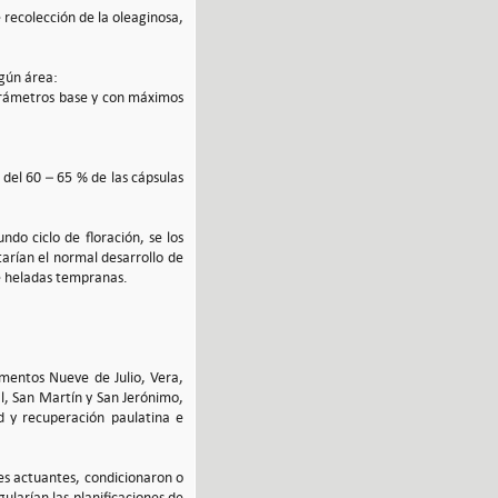
 recolección de la oleaginosa,
gún área:
parámetros base y con máximos
 del 60 – 65 % de las cápsulas
ndo ciclo de floración, se los
arían el normal desarrollo de
 de heladas tempranas.
tamentos Nueve de Julio, Vera,
al, San Martín y San Jerónimo,
d y recuperación paulatina e
res actuantes, condicionaron o
ularían las planificaciones de