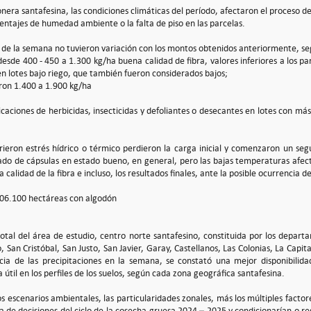
nera santafesina, las condiciones climáticas del período, afectaron el proceso de
centajes de humedad ambiente o la falta de piso en las parcelas.
 de la semana no tuvieron variación con los montos obtenidos anteriormente, se
desde 400 - 450 a 1.300 kg/ha buena calidad de fibra, valores inferiores a los 
en lotes bajo riego, que también fueron considerados bajos;
aron 1.400 a 1.900 kg/ha
icaciones de herbicidas, insecticidas y defoliantes o desecantes en lotes con más
rieron estrés hídrico o térmico perdieron la carga inicial y comenzaron un segu
ado de cápsulas en estado bueno, en general, pero las bajas temperaturas afect
la calidad de la fibra e incluso, los resultados finales, ante la posible ocurrencia
06.100 hectáreas con algodón
 total del área de estudio, centro norte santafesino, constituida por los depar
 San Cristóbal, San Justo, San Javier, Garay, Castellanos, Las Colonias, La Capit
ia de las precipitaciones en la semana, se constató una mejor disponibilida
a útil en los perfiles de los suelos, según cada zona geográfica santafesina.
s escenarios ambientales, las particularidades zonales, más los múltiples facto
 de decisiones del ciclo de la cosecha gruesa 2024 – 2025 y condicionarían o reg