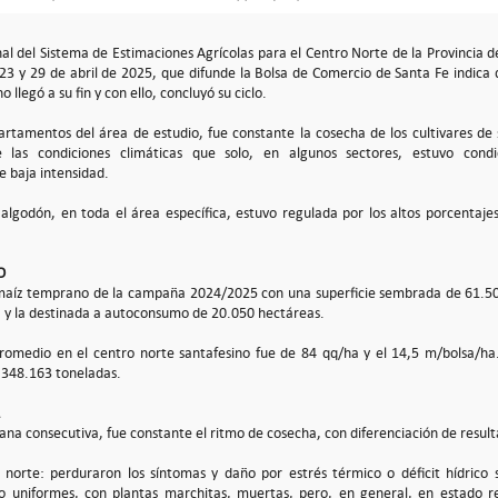
al del Sistema de Estimaciones Agrícolas para el Centro Norte de la Provincia d
 23 y 29 de abril de 2025, que difunde la Bolsa de Comercio de Santa Fe indica 
llegó a su fin y con ello, concluyó su ciclo.
artamentos del área de estudio, fue constante la cosecha de los cultivares d
 las condiciones climáticas que solo, en algunos sectores, estuvo condi
e baja intensidad.
algodón, en toda el área específica, estuvo regulada por los altos porcentaj
O
l maíz temprano de la campaña 2024/2025 con una superficie sembrada de 61.50
a y la destinada a autoconsumo de 20.050 hectáreas.
romedio en el centro norte santafesino fue de 84 qq/ha y el 14,5 m/bolsa/ha.
 348.163 toneladas.
na consecutiva, fue constante el ritmo de cosecha, con diferenciación de result
 norte: perduraron los síntomas y daño por estrés térmico o déficit hídrico 
 uniformes, con plantas marchitas, muertas, pero, en general, en estado re