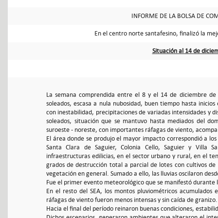
INFORME DE LA BOLSA DE COM
En el centro norte santafesino, finalizó la m
Situación al 14 de dici
La semana comprendida entre el 8 y el 14 de diciembre de 20
soleados, escasa a nula nubosidad, buen tiempo hasta inicios
con inestabilidad, precipitaciones de variadas intensidades y 
soleados, situación que se mantuvo hasta mediados del dom
suroeste - noreste, con importantes ráfagas de viento, acompañ
El área donde se produjo el mayor impacto correspondió a los 
Santa Clara de Saguier, Colonia Cello, Saguier y Villa S
infraestructuras edilicias, en el sector urbano y rural, en el te
grados de destrucción total a parcial de lotes con cultivos 
vegetación en general. Sumado a ello, las lluvias oscilaron de
Fue el primer evento meteorológico que se manifestó durante 
En el resto del SEA, los montos pluviométricos acumulados e
ráfagas de viento fueron menos intensas y sin caída de granizo.
Hacia el final del período reinaron buenas condiciones, estabil
Dichos escenarios, generaron ambientes que alteraron el inte