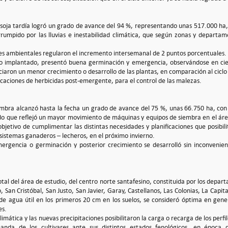
 soja tardía logró un grado de avance del 94 %, representando unas 517.000 ha
rrumpido por las lluvias e inestabilidad climática, que según zonas y departam
es ambientales regularon el incremento intersemanal de 2 puntos porcentuales.
lo implantado, presentó buena germinación y emergencia, observándose en cier
ciaron un menor crecimiento o desarrollo de las plantas, en comparación al ciclo
icaciones de herbicidas post-emergente, para el control de las malezas.
embra alcanzó hasta la fecha un grado de avance del 75 %, unas 66.750 ha, co
do que reflejó un mayor movimiento de máquinas y equipos de siembra en el área
objetivo de cumplimentar las distintas necesidades y planificaciones que posibi
 sistemas ganaderos – lecheros, en el próximo invierno.
ergencia o germinación y posterior crecimiento se desarrolló sin inconvenien
total del área de estudio, del centro norte santafesino, constituida por los depa
 San Cristóbal, San Justo, San Javier, Garay, Castellanos, Las Colonias, La Capit
d de agua útil en los primeros 20 cm en los suelos, se consideró óptima en gene
es.
limática y las nuevas precipitaciones posibilitaron la carga o recarga de los perfil
da de los cultivares ante sus distintos estados fenológicos, en época 