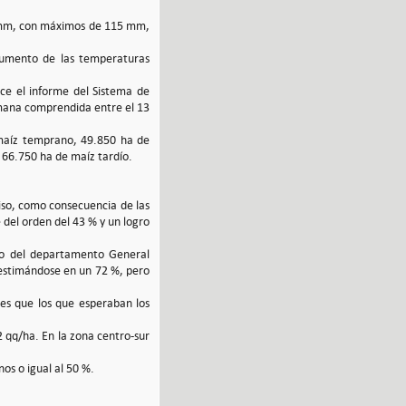
00 mm, con máximos de 115 mm,
 aumento de las temperaturas
dice el informe del Sistema de
emana comprendida entre el 13
 maíz temprano, 49.850 ha de
 66.750 ha de maíz tardío.
iso, como consecuencia de las
e del orden del 43 % y un logro
aso del departamento General
 estimándose en un 72 %, pero
res que los que esperaban los
2 qq/ha. En la zona centro-sur
os o igual al 50 %.