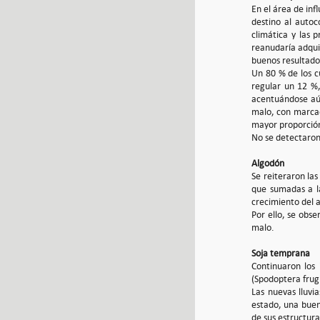
En el área de inf
destino al autoc
climática y las 
reanudaría adqui
buenos resultados
Un 80 % de los c
regular un 12 %,
acentuándose aún
malo, con marcad
mayor proporción 
No se detectaron
Algodón
Se reiteraron la
que sumadas a la
crecimiento del 
Por ello, se obs
malo.
Soja temprana
Continuaron los 
(Spodoptera frugi
Las nuevas lluvi
estado, una buen
de sus estructuras