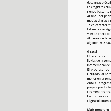
descargas eléctr
Los registros pl
siendo bastante r
Al final del pe
medias diarias y 
Tales característ
Estimaciones Agr
y 19 de enero de
Al cierre de la
algodón, 935.000
Girasol
El proceso de re
lluvias de la sem
intersemanal de 
El progreso fue
Obligado, al nor
menor en la zona
Ante el progreso
propios producto
Los menores resu
los mismos alcan
El girasol obten
Maiz temprano