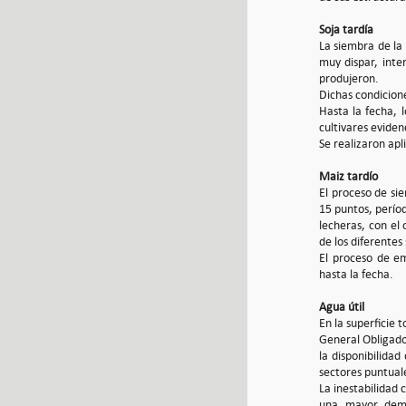
Soja tardía
La siembra de la
muy dispar, inte
produjeron.
Dichas condicion
Hasta la fecha, 
cultivares eviden
Se realizaron apl
Maiz tardío
El proceso de si
15 puntos, perío
lecheras, con el 
de los diferentes
El proceso de em
hasta la fecha.
Agua útil
En la superficie 
General Obligado,
la disponibilida
sectores puntual
La inestabilidad c
una mayor deman