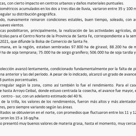
icas, con cierto impacto en centros urbanos y daños materiales puntuales.
uviométricos acumulados en los dos a tres días de lluvia, variaron entre 35 y 1
egular su distribución geográfica.
ríodo, nuevamente reinaron condiciones estables, buen tiempo, soleado, con
suaves vientos.
icas posibilitaron, principalmente, la realización de las actividades agrícolas, 
ícolas para el Centro Norte de la Provincia de Santa Fe, correspondiente a la s
 2021, que difunde la Bolsa de Comercio de Santa Fe.
 semana, en la región, estaban sembradas 97.800 ha de girasol; 88.200 ha de
 ha de soja temprana; 75.000 ha de sorgo granífero; 506.000 ha de soja tardía y
colección avanzó lentamente, condicionado fundamentalmente por la falta de p
ana anterior y las del período. A pesar de lo indicado, alcanzó un grado de avanc
3 puntos porcentuales.
 irregular según la zona, como así también lo fue el rendimiento. Para el c
te hasta Arroyo Ceibal, donde estuvo centrada la cosecha, el avance fue mayor,
 centro - sur, con un adelanto estimado del 40 %.
 de la trilla, los valores de los rendimientos, fueron más altos y más alentado
res, pero siempre variando según las áreas.
ltados se obtuvieron en el norte, con promedios que fluctuaron entre los 11 y 1
zaron los 15 a 16 qq/ha.
ido presentó muy buenos valores de materia grasa, hasta el momento, muy cercan