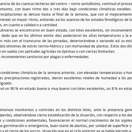
luencia de las cuencas lecheras del centro – norte santafesino, continuó el proc
onsumo, con buen ritmo dos a tres días bajo condiciones climáticas estables.
precipitaciones se detuvo hasta el final de la semana, que con el mejoramiento
riendo un mayor ritmo, evitando así los avances de los estados fenológicos de l
, en cuanto a calidad o a cantidad.
ultivares se encontraron en buen estado, con lotes excelentes, sin inconvenient
 dado que en los últimos veinte días padecieron las altas temperaturas y la e
 más con el transcurso de las jornadas, deteriorándose y variando así su est
os síntomas de estrés termo-hídrico y con mortandad de plantas. Estos dos últ
en suelos con aptitudes agrícolas no óptimas o con ciertas limitantes.
 inconvenientes sanitarios por plagas o enfermedades.
s condiciones climáticas de la semana anterior, con elevadas temperaturas y h
s precipitaciones registradas, dieron excelentes niveles de humedad a los per
algodón.
ervó un 90 % en estado bueno a muy bueno con lotes excelentes, un 8 % en esta
intensos monitoreos y controles en los distintos lotes, ante la presencia gen
perda), observándose cierta estabilización de la situación, con respecto a los d
as y condiciones ambientales, favorecieron el normal crecimiento de los soja
a germinación o emergencia, buen stand de plantas, por unidad de superficie y 
 y el cierre de los surcos, situación que en el ciclo anterior ya se había logrado a