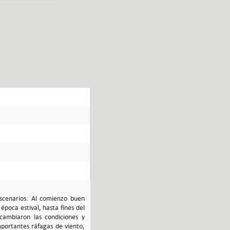
escenarios. Al comienzo buen
época estival, hasta fines del
 cambiaron las condiciones y
portantes ráfagas de viento,