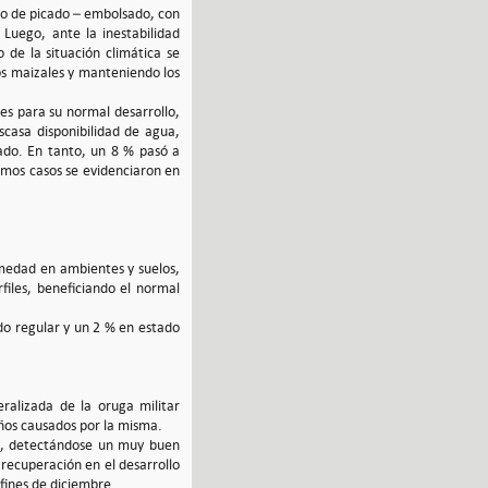
eso de picado – embolsado, con
 Luego, ante la inestabilidad
 de la situación climática se
os maizales y manteniendo los
es para su normal desarrollo,
scasa disponibilidad de agua,
ado. En tanto, un 8 % pasó a
imos casos se evidenciaron en
umedad en ambientes y suelos,
files, beneficiando el normal
do regular y un 2 % en estado
eralizada de la oruga militar
años causados por la misma.
les, detectándose un muy buen
recuperación en el desarrollo
 fines de diciembre.