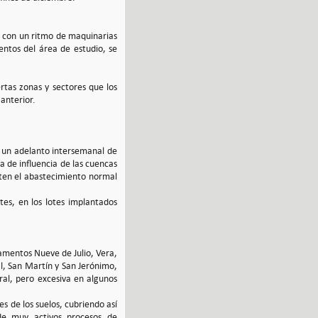
, con un ritmo de maquinarias
entos del área de estudio, se
tas zonas y sectores que los
 anterior.
n un adelanto intersemanal de
 de influencia de las cuencas
liten el abastecimiento normal
tes, en los lotes implantados
rtamentos Nueve de Julio, Vera,
al, San Martín y San Jerónimo,
ral, pero excesiva en algunos
es de los suelos, cubriendo así
de muy activos procesos de