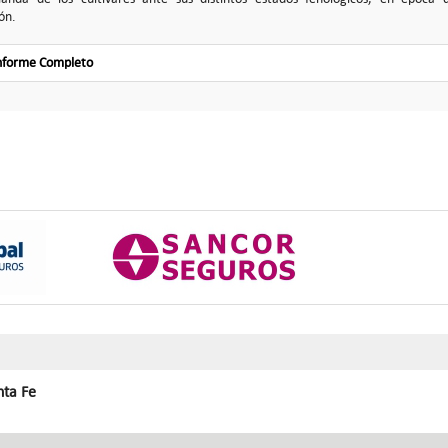
ón.
Informe Completo
nta Fe