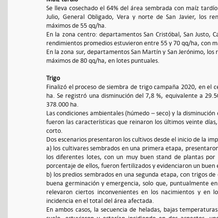
Se lleva cosechado el 64% del área sembrada con maíz tardío
Julio, General Obligado, Vera y norte de San Javier, los r
máximos de 55 qq/ha.
En la zona centro: departamentos San Cristóbal, San Justo, Cas
rendimientos promedios estuvieron entre 55 y 70 qq/ha, con m
En la zona sur, departamentos San Martín y San Jerónimo, los 
máximos de 80 qq/ha, en lotes puntuales.
Trigo
Finalizó el proceso de siembra de trigo campaña 2020, en el 
ha. Se registró una disminución del 7,8 %, equivalente a 29
378.000 ha.
Las condiciones ambientales (húmedo – seco) y la disminución
fueron las características que reinaron los últimos veinte días
corto.
Dos escenarios presentaron los cultivos desde el inicio de la im
a) los cultivares sembrados en una primera etapa, presentar
los diferentes lotes, con un muy buen stand de plantas por 
porcentaje de ellos, fueron fertilizados y evidenciaron un buen e
b) los predios sembrados en una segunda etapa, con trigos de c
buena germinación y emergencia, solo que, puntualmente en l
relevaron ciertos inconvenientes en los nacimientos y en l
incidencia en el total del área afectada.
En ambos casos, la secuencia de heladas, bajas temperatura