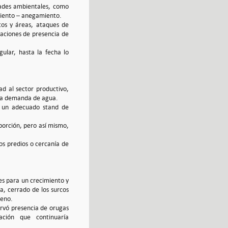
idades ambientales, como
amiento – anegamiento.
tos y áreas, ataques de
taciones de presencia de
ular, hasta la fecha lo
ad al sector productivo,
 la demanda de agua.
n un adecuado stand de
orción, pero así mismo,
os predios o cercanía de
les para un crecimiento y
a, cerrado de los surcos
ueno.
ervó presencia de orugas
uación que continuaría