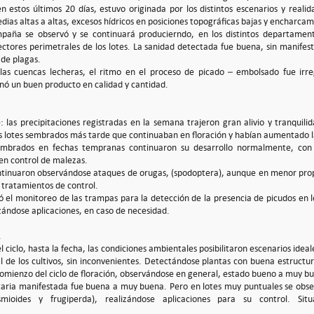
en estos últimos 20 días, estuvo originada por los distintos escenarios y real
ias altas a altas, excesos hídricos en posiciones topográficas bajas y encharc
mpaña se observó y se continuará producierndo, en los distintos departamen
sectores perimetrales de los lotes. La sanidad detectada fue buena, sin manifes
de plagas.
las cuencas lecheras, el ritmo en el proceso de picado – embolsado fue irreg
inó un buen producto en calidad y cantidad.
: las precipitaciones registradas en la semana trajeron gran alivio y tranquilid
os lotes sembrados más tarde que continuaban en floración y habían aumentado
sembrados en fechas tempranas continuaron su desarrollo normalmente, co
en control de malezas.
tinuaron observándose ataques de orugas, (spodoptera), aunque en menor prop
 tratamientos de control.
 el monitoreo de las trampas para la detección de la presencia de picudos en l
zándose aplicaciones, en caso de necesidad.
el ciclo, hasta la fecha, las condiciones ambientales posibilitaron escenarios idea
l de los cultivos, sin inconvenientes. Detectándose plantas con buena estructur
comienzo del ciclo de floración, observándose en general, estado bueno a muy b
itaria manifestada fue buena a muy buena. Pero en lotes muy puntuales se obs
smioides y frugiperda), realizándose aplicaciones para su control. Sit