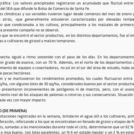
gráfica: Los valores precipitados registraron un acumulado que fluctuó entr
del SEA que difunde la Bolsa de Comercio de Santa Fe.
es climáticas y sus variables tuvieron lugar desde comienzo del mes de enero y
s atrás, -que generalmente estuvieron caracterizadas por elevadas temp
 lo que condicionaba a los cultivos, principalmente a los maizales de primer
la presente campaña no se observó.
n que se encontró el sector productivo, en los distintos departamentos, fue el i
s a cultivares de girasol y maíces tempranos.
secha siguió a ritmo sostenido con el paso de los días. En los departamento
or grado de avance, con un 70 %. Además, en el norte de los departamentos d
miento de equipos o cosechadoras, no así en el sur del área de estudio, hubo ac
e pocas hectáreas.
ón y se mantuvieron los rendimientos promedios, los cuales fluctuaron entr
/ha, con algunos lotes de 30 qq/ha, considerados buenos por el sector producti
o presentaron inconvenientes de patógenos ni de insectos, pero, con el avan
iento real de los ataques de palomas o cotorras y sus consecuencias. Situació
ada vez con mayor impacto.
 (DE PRIMERA)
itaciones registradas en la semana, brindaron el agua útil a los cultivares, pr
oración, reforzando a los que se encontraban en llenado de grano y etapas de fr
es, sumadas a las mencionadas durante todo el ciclo, determinaron que un 92 % 
a muy bueno, con lotes excelentes; un % 6 en estado regular y un 2 % en esta