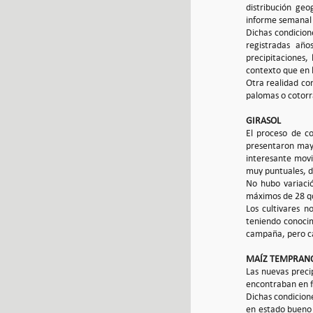
distribución geo
informe semanal 
Dichas condicion
registradas año
precipitaciones,
contexto que en 
Otra realidad co
palomas o cotorra
GIRASOL
El proceso de co
presentaron may
interesante movi
muy puntuales, d
No hubo variaci
máximos de 28 qq
Los cultivares n
teniendo conocim
campaña, pero c
MAÍZ TEMPRANO
Las nuevas precip
encontraban en fl
Dichas condicion
en estado bueno 