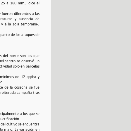
e 25 a 180 mm., dice el
 fueron diferentes a las
eraturas y ausencia de
a y a la soja temprana-,
mpacto de los ataques de
s del norte son los que
el centro se observó un
tividad solo en parcelas
e mínimos de 12 qq/ha y
vo.
ce de la cosecha se fue
n reiterada campaña tras
incipalmente a los que se
uctificación.
del cultivo se encuentra
do malo. La variación en