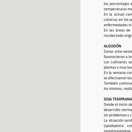
los porcentajes 
temperaturas med
En la actual ca
cotorras en los 
enfermedades ni 
En las áreas de 
recolectado orig
ALGODÓN
Zonas este-oeste
favorecieron a l
Los cultivares 
plantas y muy bu
En la semana con
se efectuaron los
También continuó
los mismos, reali
SOJA TEMPRANA
Desde el inicio d
desarrollo norma
sin problemas y 
La situación san
(spodoptera co
monitoreándose.