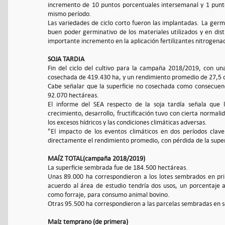
incremento de 10 puntos porcentuales intersemanal y 1 punt
mismo período.
Las variedades de ciclo corto fueron las implantadas. La ger
buen poder germinativo de los materiales utilizados y en dis
importante incremento en la aplicación fertilizantes nitrogen
SOJA TARDIA
Fin del ciclo del cultivo para la campaña 2018/2019, con un
cosechada de 419.430 ha, y un rendimiento promedio de 27,5 q
Cabe señalar que la superficie no cosechada como consecuenc
92.070 hectáreas.
El informe del SEA respecto de la soja tardía señala que 
crecimiento, desarrollo, fructificación tuvo con cierta normal
los excesos hídricos y las condiciones climáticas adversas.
"El impacto de los eventos climáticos en dos períodos clav
directamente el rendimiento promedio, con pérdida de la superf
MAÍZ TOTAL(campaña 2018/2019)
La superficie sembrada fue de 184.500 hectáreas.
Unas 89.000 ha correspondieron a los lotes sembrados en pr
acuerdo al área de estudio tendría dos usos, un porcentaje 
como forraje, para consumo animal bovino.
Otras 95.500 ha correspondieron a las parcelas sembradas en 
Maíz temprano (de primera)