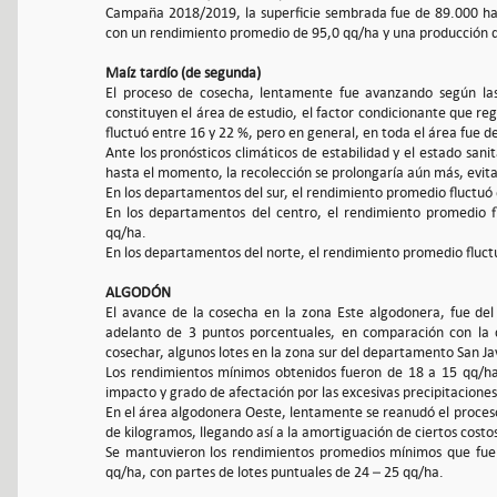
Campaña 2018/2019, la superficie sembrada fue de 89.000 ha;
con un rendimiento promedio de 95,0 qq/ha y una producción 
Maíz tardío (de segunda)
El proceso de cosecha, lentamente fue avanzando según las
constituyen el área de estudio, el factor condicionante que r
fluctuó entre 16 y 22 %, pero en general, en toda el área fue d
Ante los pronósticos climáticos de estabilidad y el estado san
hasta el momento, la recolección se prolongaría aún más, evita
En los departamentos del sur, el rendimiento promedio fluctuó 
En los departamentos del centro, el rendimiento promedio f
qq/ha.
En los departamentos del norte, el rendimiento promedio fluct
ALGODÓN
El avance de la cosecha en la zona Este algodonera, fue de
adelanto de 3 puntos porcentuales, en comparación con la 
cosechar, algunos lotes en la zona sur del departamento San Jav
Los rendimientos mínimos obtenidos fueron de 18 a 15 qq/ha
impacto y grado de afectación por las excesivas precipitacione
En el área algodonera Oeste, lentamente se reanudó el proceso
de kilogramos, llegando así a la amortiguación de ciertos costo
Se mantuvieron los rendimientos promedios mínimos que fue
qq/ha, con partes de lotes puntuales de 24 – 25 qq/ha.