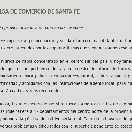
SA DE COMERCIO DE SANTA FE
 provincial sentirá el daño en las cosechas
e expresa su preocupación y solidaridad con los habitantes del no
 Estero, afectados por las copiosas lluvias que vienen azotando ese á
 hídrica se había concentrado en el centro-sur del país, y hoy ten
ndo que es un problema de raíz de nuestro territorio. Instamos 
adamente para paliar la situación coyuntural, a la vez que a pla
ntificadas y acordadas con las instituciones de asiento local, para mi
 serán cada vez más recurrentes.
ícola, las intenciones de siembra fueron superiores a las de camp
as (que refiere a 12 departamentos del centro-norte de la provinci
odonera la pérdida del cultivo sería total. También, el avance del 
versos problemas y dificultades con la superficie pendiente de cosech